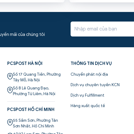
chuyên dụng. Vậy tiêu chuẩn kích
web thuộc tập đoàn Amazon. We
ainer như thế nào? Trong bài
ví như là một trung tâm thương 
cspost sẽ cùng các bạn đi tìm
với đầy đủ các mặt hàng phục v
 về vấn đề này.
hàng ngày.
huyến mãi của chúng tôi
PCSPOST HÀ NỘI
THÔNG TIN DỊCH VỤ
Số 17 Quang Tiến, Phường
Chuyển phát nội địa
Tây Mỗ, Hà Nội
Dịch vụ chuyên tuyến KCN
Số 8 Lê Quang Đạo,
Phường Từ Liêm, Hà Nội
Dịch vụ Fulfillment
Hàng xuất quốc tế
PCSPOST HỒ CHÍ MINH
55 Sầm Sơn, Phường Tân
Sơn Nhất, Hồ Chí Minh