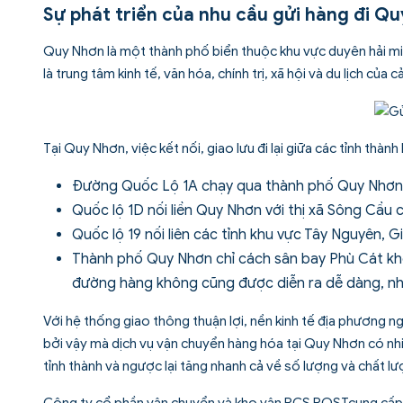
Sự phát triển của nhu cầu gửi hàng đi Q
Quy Nhơn là một thành phố biển thuộc khu vực duyên hải mi
là trung tâm kinh tế, văn hóa, chính trị, xã hội và du lịch của c
Tại Quy Nhơn, việc kết nối, giao lưu đi lại giữa các tỉnh thàn
Đường Quốc Lộ 1A chạy qua thành phố Quy Nhơ
Quốc lộ 1D nối liền Quy Nhơn với thị xã Sông Cầu 
Quốc lộ 19 nối liên các tỉnh khu vực Tây Nguyên, G
Thành phố Quy Nhơn chỉ cách sân bay Phù Cát kho
đường hàng không cũng được diễn ra dễ dàng, n
Với hệ thống giao thông thuận lợi, nền kinh tế địa phương 
bởi vậy mà dịch vụ vận chuyển hàng hóa tại Quy Nhơn có nhi
tỉnh thành và ngược lại tăng nhanh cả về số lượng và chất lư
Công ty cổ phần vận chuyển và kho vận PCS POSTcung cấp đ