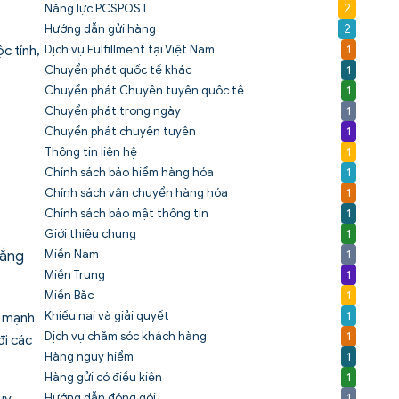
Năng lực PCSPOST
2
Hướng dẫn gửi hàng
2
Dịch vụ Fulfillment tại Việt Nam
1
c tỉnh,
Chuyển phát quốc tế khác
1
Chuyển phát Chuyên tuyến quốc tế
1
Chuyển phát trong ngày
1
Chuyển phát chuyên tuyến
1
Thông tin liên hệ
1
Chính sách bảo hiểm hàng hóa
1
Chính sách vận chuyển hàng hóa
1
Chính sách bảo mật thông tin
1
Giới thiệu chung
1
Miền Nam
1
bằng
Miền Trung
1
Miền Bắc
1
Khiếu nại và giải quyết
1
g mạnh
Dịch vụ chăm sóc khách hàng
1
đi các
Hàng nguy hiểm
1
Hàng gửi có điều kiện
1
Hướng dẫn đóng gói
1
uy