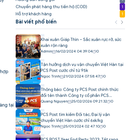
Chuyển phát hàng thu tiền hộ (COD)
1
Hỗ trợ khách hàng
1
Bài viết phổ biến
Khai xuân Giáp Thìn – Sắc xuân rực rỡ, sức
xuân rộn ràng
Admin
16/02/2024 04:39:04
0
Tận hưởng dịch vụ vận chuyển Việt Hàn tại
PCS Post cước chỉ từ 95k
ù hợp
Ngọc Trịnh
21/02/2024 07:58:47
0
Thông báo: Công ty PCS Post chính thức
đổi tên thành Công ty cổ phần PCS
Logistics
Quang Nguyen
25/02/2026 09:21:32
0
àng tại
PCS Post tìm kiếm Đối tác, Đại lý vận
chuyển Việt Hàn cước chỉ 6xk/kg
Ngọc Trịnh
25/01/2024 02:47:10
0
PCS POST Year End Party 2023: Tết rạng