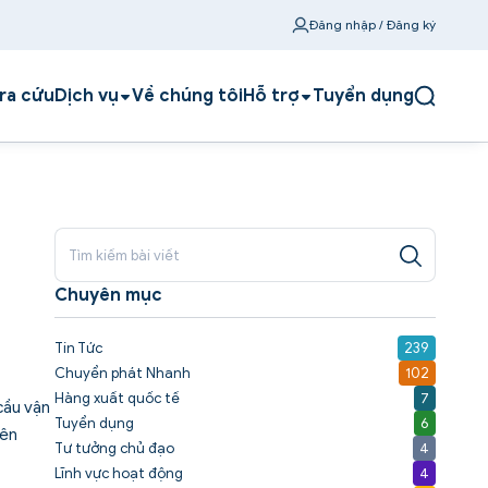
Đăng nhập / Đăng ký
ra cứu
Dịch vụ
Về chúng tôi
Hỗ trợ
Tuyển dụng
Chuyên mục
Tin Tức
239
Chuyển phát Nhanh
102
Hàng xuất quốc tế
7
cầu vận
Tuyển dụng
6
yên
Tư tưởng chủ đạo
4
Lĩnh vực hoạt động
4