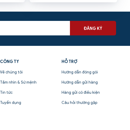
bsite được
quanh một vòng thị trường, bạn sẽ bắt gặp
mại online
rất nhiều các đơn vị chuyển phát nhanh
ụ cuộc sống
cung cấp đa dạng các loại hình dịch vụ
chuyển phát hàng hóa trong nội địa 63 tỉnh
thành. Vậy đơn vị giao hàng toàn quốc uy
tín nào đang được đánh giá cao hiện nay?
ĐĂNG KÝ
Bài viết sau sẽ giúp các bạn câu trả lời.
CÔNG TY
HỖ TRỢ
Về chúng tôi
Hướng dẫn đóng gói
Tầm nhìn & Sứ mệnh
Hướng dẫn gửi hàng
Tin tức
Hàng gửi có điều kiện
Tuyển dụng
Câu hỏi thường gặp