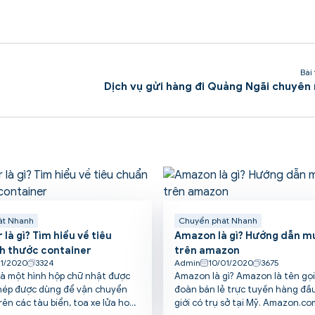
Bài
Dịch vụ gửi hàng đi Quảng Ngãi chuyên
át Nhanh
Chuyển phát Nhanh
là gì? Tìm hiểu về tiêu
Amazon là gì? Hướng dẫn m
h thước container
trên amazon
01/2020
3324
Admin
10/01/2020
3675
là một hình hộp chữ nhật được
Amazon là gì? Amazon là tên gọi
hép được dùng để vận chuyển
đoàn bán lẻ trực tuyến hàng đầu
ên các tàu biển, toa xe lửa hoặc
giới có trụ sở tại Mỹ. Amazon.co