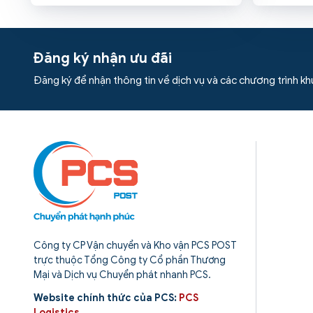
các gói chuyển phát nhanh, đáp ứng đa
các xe tải 
dạng các yêu cầu vận chuyển khác nhau,
thước cont
giúp tiết kiệm tối đa chi phí và thời gian vận
viết này, P
chuyển
hiểu cụ thể
Đăng ký nhận ưu đãi
Đăng ký để nhận thông tin về dịch vụ và các chương trình k
Công ty CP Vận chuyển và Kho vận PCS POST
trực thuộc Tổng Công ty Cổ phần Thương
Mại và Dịch vụ Chuyển phát nhanh PCS.
Website chính thức của PCS:
PCS
Logistics