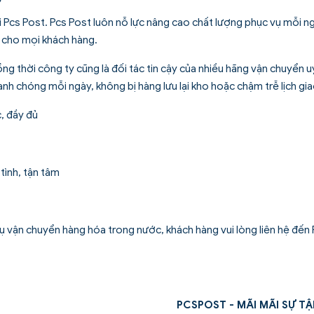
ại Pcs Post. Pcs Post luôn nỗ lực nâng cao chất lượng phục vụ mỗi n
g cho mọi khách hàng.
 thời công ty cũng là đối tác tin cậy của nhiều hãng vận chuyển uy
h chóng mỗi ngày, không bị hàng lưu lại kho hoặc chậm trễ lịch gi
, đầy đủ
tình, tận tâm
vụ vận chuyển hàng hóa trong nước, khách hàng vui lòng liên hệ đến
PCSPOST - MÃI MÃI SỰ TẬ