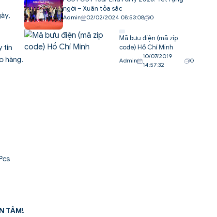
ngời – Xuân tỏa sắc
gày,
Admin
02/02/2024 08:53:08
0
Mã bưu điện (mã zip
 tín
code) Hồ Chí Minh
10/07/2019
ao hàng.
Admin
0
14:57:32
 Pcs
N TÂM!