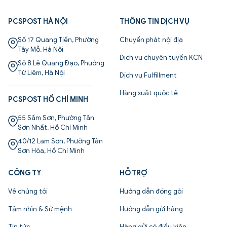
PCSPOST HÀ NỘI
THÔNG TIN DỊCH VỤ
Số 17 Quang Tiến, Phường
Chuyển phát nội địa
Tây Mỗ, Hà Nội
Dịch vụ chuyên tuyến KCN
Số 8 Lê Quang Đạo, Phường
Từ Liêm, Hà Nội
Dịch vụ Fulfillment
Hàng xuất quốc tế
PCSPOST HỒ CHÍ MINH
55 Sầm Sơn, Phường Tân
Sơn Nhất, Hồ Chí Minh
40/12 Lam Sơn, Phường Tân
Sơn Hòa, Hồ Chí Minh
CÔNG TY
HỖ TRỢ
Về chúng tôi
Hướng dẫn đóng gói
Tầm nhìn & Sứ mệnh
Hướng dẫn gửi hàng
Tin tức
Hàng gửi có điều kiện