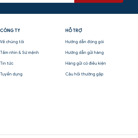
Bài viết sau sẽ giúp các bạn câu trả lời.
CÔNG TY
HỖ TRỢ
Về chúng tôi
Hướng dẫn đóng gói
Tầm nhìn & Sứ mệnh
Hướng dẫn gửi hàng
Tin tức
Hàng gửi có điều kiện
Tuyển dụng
Câu hỏi thường gặp