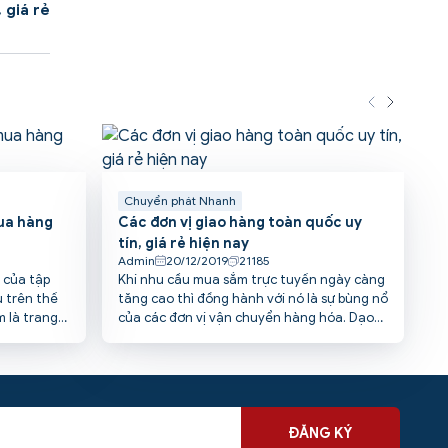
 giá rẻ
Chuyển phát Nhanh
ua hàng
Các đơn vị giao hàng toàn quốc uy
tín, giá rẻ hiện nay
Admin
20/12/2019
21185
 của tập
Khi nhu cầu mua sắm trực tuyến ngày càng
 trên thế
tăng cao thì đồng hành với nó là sự bùng nổ
m là trang
của các đơn vị vận chuyển hàng hóa. Dạo
bsite được
quanh một vòng thị trường, bạn sẽ bắt gặp
mại online
rất nhiều các đơn vị chuyển phát nhanh
ụ cuộc sống
cung cấp đa dạng các loại hình dịch vụ
chuyển phát hàng hóa trong nội địa 63 tỉnh
thành. Vậy đơn vị giao hàng toàn quốc uy
tín nào đang được đánh giá cao hiện nay?
ĐĂNG KÝ