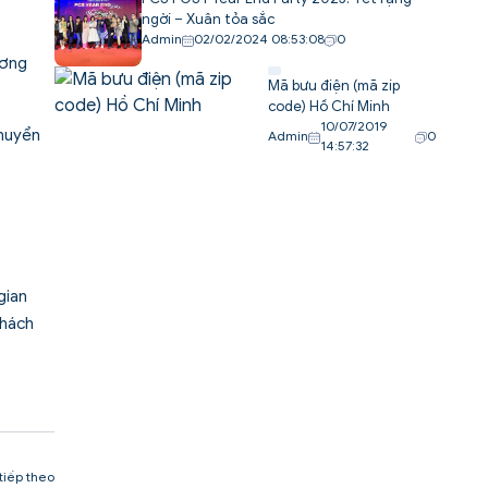
ngời – Xuân tỏa sắc
Admin
02/02/2024 08:53:08
0
ương
Mã bưu điện (mã zip
code) Hồ Chí Minh
10/07/2019
chuyển
Admin
0
14:57:32
gian
khách
 tiếp theo