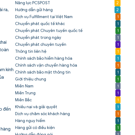
Năng lực PCSPOST
2
i ra,
Hướng dẫn gửi hàng
2
Dịch vụ Fulfillment tại Việt Nam
1
Chuyển phát quốc tế khác
1
Chuyển phát Chuyên tuyến quốc tế
1
Chuyển phát trong ngày
1
khai
Chuyển phát chuyên tuyến
1
 toàn
Thông tin liên hệ
1
Chính sách bảo hiểm hàng hóa
1
Chính sách vận chuyển hàng hóa
1
ăm kinh
Chính sách bảo mật thông tin
1
ủa
Giới thiệu chung
1
Miền Nam
1
Miền Trung
1
Miền Bắc
1
Khiếu nại và giải quyết
1
ho đến
Dịch vụ chăm sóc khách hàng
1
Hàng nguy hiểm
1
Hàng gửi có điều kiện
1
c hàng
Hướng dẫn đóng gói
1