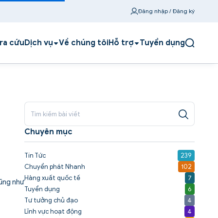
Đăng nhập / Đăng ký
ra cứu
Dịch vụ
Về chúng tôi
Hỗ trợ
Tuyển dụng
Chuyên mục
Tin Tức
239
Chuyển phát Nhanh
102
Hàng xuất quốc tế
7
cũng như
Tuyển dụng
6
Tư tưởng chủ đạo
4
Lĩnh vực hoạt động
4