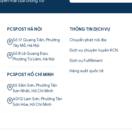
huyến mãi của chúng tôi
PCSPOST HÀ NỘI
THÔNG TIN DỊCH VỤ
Số 17 Quang Tiến, Phường
Chuyển phát nội địa
Tây Mỗ, Hà Nội
Dịch vụ chuyên tuyến KCN
Số 8 Lê Quang Đạo,
Phường Từ Liêm, Hà Nội
Dịch vụ Fulfillment
Hàng xuất quốc tế
PCSPOST HỒ CHÍ MINH
55 Sầm Sơn, Phường Tân
Sơn Nhất, Hồ Chí Minh
40/12 Lam Sơn, Phường Tân
Sơn Hòa, Hồ Chí Minh