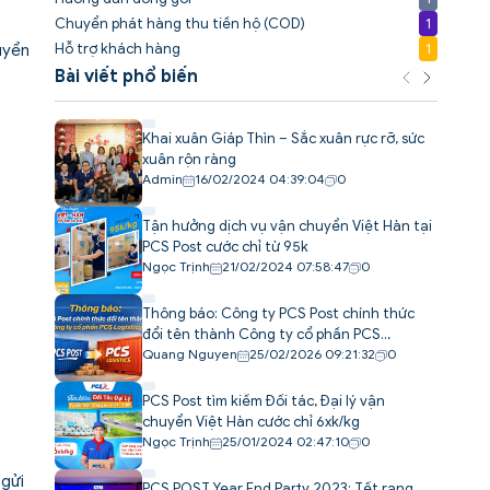
Chuyển phát hàng thu tiền hộ (COD)
1
Hỗ trợ khách hàng
1
huyển
Bài viết phổ biến
Khai xuân Giáp Thìn – Sắc xuân rực rỡ, sức
xuân rộn ràng
Admin
16/02/2024 04:39:04
0
Tận hưởng dịch vụ vận chuyển Việt Hàn tại
PCS Post cước chỉ từ 95k
Ngọc Trịnh
21/02/2024 07:58:47
0
Thông báo: Công ty PCS Post chính thức
đổi tên thành Công ty cổ phần PCS
Logistics
Quang Nguyen
25/02/2026 09:21:32
0
PCS Post tìm kiếm Đối tác, Đại lý vận
chuyển Việt Hàn cước chỉ 6xk/kg
Ngọc Trịnh
25/01/2024 02:47:10
0
 gửi
PCS POST Year End Party 2023: Tết rạng