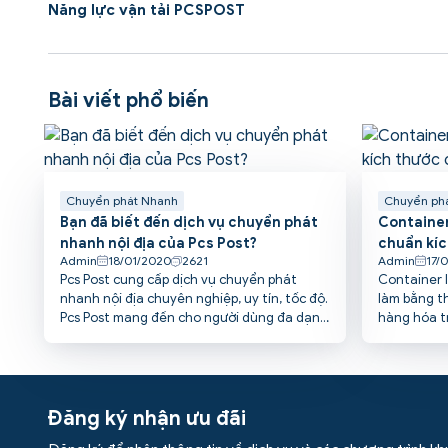
Năng lực vận tải PCSPOST
Bài viết phổ biến
Chuyển phát Nhanh
Chuyển ph
Bạn đã biết đến dịch vụ chuyển phát
Container 
nhanh nội địa của Pcs Post?
chuẩn kíc
Admin
18/01/2020
2621
Admin
17/
Pcs Post cung cấp dịch vụ chuyển phát
Container 
nhanh nội địa chuyên nghiệp, uy tín, tốc độ.
làm bằng t
Pcs Post mang đến cho người dùng đa dạng
hàng hóa tr
các gói chuyển phát nhanh, đáp ứng đa
các xe tải 
dạng các yêu cầu vận chuyển khác nhau,
thước cont
giúp tiết kiệm tối đa chi phí và thời gian vận
viết này, P
chuyển
hiểu cụ thể
Đăng ký nhận ưu đãi