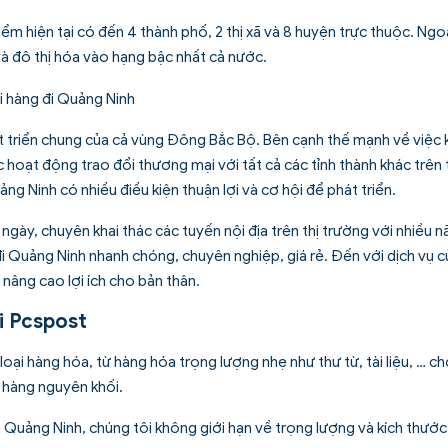
ểm hiện tại có đến 4 thành phố, 2 thị xã và 8 huyện trực thuộc. Ngoà
à đô thị hóa vào hạng bậc nhất cả nước.
t triển chung của cả vùng Đông Bắc Bộ. Bên cạnh thế mạnh về việc 
c hoạt động trao đổi thương mại với tất cả các tỉnh thành khác trên
g Ninh có nhiều điều kiện thuận lợi và cơ hội để phát triển.
 ngày
, chuyên khai thác các tuyến nội địa trên thị trường với nhiều n
 Quảng Ninh nhanh chóng, chuyên nghiệp, giá rẻ. Đến với dịch vụ c
nâng cao lợi ích cho bản thân.
i Pcspost
ại hàng hóa, từ hàng hóa trọng lượng nhẹ như thư từ, tài liệu, … c
 hàng nguyên khối.
 Quảng Ninh, chúng tôi không giới hạn về trọng lượng và kích thướ