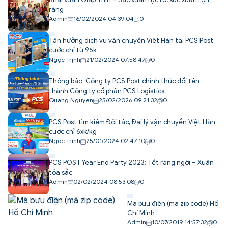
ràng
Admin
16/02/2024 04:39:04
0
Tận hưởng dịch vụ vận chuyển Việt Hàn tại PCS Post
cước chỉ từ 95k
Ngọc Trịnh
21/02/2024 07:58:47
0
Thông báo: Công ty PCS Post chính thức đổi tên
thành Công ty cổ phần PCS Logistics
Quang Nguyen
25/02/2026 09:21:32
0
PCS Post tìm kiếm Đối tác, Đại lý vận chuyển Việt Hàn
cước chỉ 6xk/kg
Ngọc Trịnh
25/01/2024 02:47:10
0
PCS POST Year End Party 2023: Tết rạng ngời – Xuân
tỏa sắc
Admin
02/02/2024 08:53:08
0
Mã bưu điện (mã zip code) Hồ
Chí Minh
Admin
10/07/2019 14:57:32
0