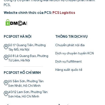
Công ty Cổ phần Thương Mại và Dịch vụ Chuyển phát nhanh
PCS.
Website chính thức của PCS:
PCS Logistics
PCSPOST HÀ NỘI
THÔNG TIN DỊCH VỤ
Số 17 Quang Tiến, Phường
Chuyển phát nội địa
Tây Mỗ, Hà Nội
Dịch vụ chuyên tuyến KCN
Số 8 Lê Quang Đạo, Phường
Từ Liêm, Hà Nội
Dịch vụ Fulfillment
Hàng xuất quốc tế
PCSPOST HỒ CHÍ MINH
55 Sầm Sơn, Phường Tân
Sơn Nhất, Hồ Chí Minh
40/12 Lam Sơn, Phường Tân
Sơn Hòa, Hồ Chí Minh