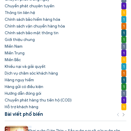
Chuyển phát chuyên tuyến
1
Thông tin liên hệ
1
Chính sách bảo hiểm hàng hóa
1
Chính sách vận chuyển hàng hóa
1
Chính sách bảo mật thông tin
1
Giới thiệu chung
1
Miền Nam
1
Miền Trung
1
Miền Bắc
1
Khiếu nại và giải quyết
1
Dịch vụ chăm sóc khách hàng
1
Hàng nguy hiểm
1
Hàng gửi có điều kiện
1
Hướng dẫn đóng gói
1
Chuyển phát hàng thu tiền hộ (COD)
1
Hỗ trợ khách hàng
1
Bài viết phổ biến
Khai xuân Giáp Thìn – Sắc xuân rực rỡ, sức xuân rộn