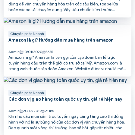
dùng để vận chuyển hàng hóa trên các tàu biển, toa xe lửa
hoặc các xe tải chuyên dụng. Vậy tiêu chuẩn kích thước
container như thế nào? Trong bài viết này, Pcspost sẽ cùng các
bạn đi tìm hiểu cụ thể về vấn đề này.
Chuyển phát Nhanh
Amazon là gì? Hướng dẫn mua hàng trên amazon
Admin
10/01/2020
3675
Amazon là gì? Amazon là tên gọi của tập đoàn bán lẻ trực
tuyến hàng đầu trên thế giới có trụ sở tại Mỹ. Amazon.com là
trang web thuộc tập đoàn Amazon. Website được ví như là một
trung tâm thương mại online với đầy đủ các mặt hàng phục vụ
cuộc sống hàng ngày.
Chuyển phát Nhanh
Các đơn vị giao hàng toàn quốc uy tín, giá rẻ hiện nay
Admin
20/12/2019
21185
Khi nhu cầu mua sắm trực tuyến ngày càng tăng cao thì đồng
hành với nó là sự bùng nổ của các đơn vị vận chuyển hàng hóa.
Dạo quanh một vòng thị trường, bạn sẽ bắt gặp rất nhiều các
đơn vị chuyển phát nhanh cung cấp đa dạng các loại hình dịch