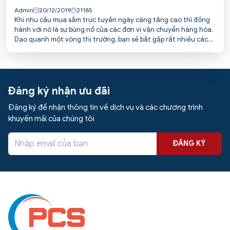
Admin
20/12/2019
21185
Khi nhu cầu mua sắm trực tuyến ngày càng tăng cao thì đồng
hành với nó là sự bùng nổ của các đơn vị vận chuyển hàng hóa.
Dạo quanh một vòng thị trường, bạn sẽ bắt gặp rất nhiều các
đơn vị chuyển phát nhanh cung cấp đa dạng các loại hình dịch
vụ chuyển phát hàng hóa trong nội địa 63 tỉnh thành. Vậy đơn
vị giao hàng toàn quốc uy tín nào đang được đánh giá cao hiện
nay? Bài viết sau sẽ giúp các bạn câu trả lời.
Đăng ký nhận ưu đãi
Đăng ký để nhận thông tin về dịch vụ và các chương trình
khuyến mãi của chúng tôi
ĐĂNG KÝ