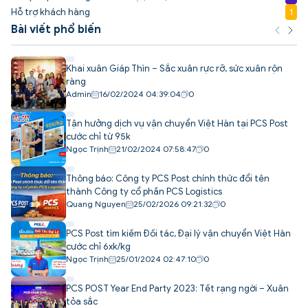
Hỗ trợ khách hàng
1
Bài viết phổ biến
Khai xuân Giáp Thìn – Sắc xuân rực rỡ, sức xuân rộn
ràng
Admin
16/02/2024 04:39:04
0
Tận hưởng dịch vụ vận chuyển Việt Hàn tại PCS Post
cước chỉ từ 95k
Ngọc Trịnh
21/02/2024 07:58:47
0
Thông báo: Công ty PCS Post chính thức đổi tên
thành Công ty cổ phần PCS Logistics
Quang Nguyen
25/02/2026 09:21:32
0
PCS Post tìm kiếm Đối tác, Đại lý vận chuyển Việt Hàn
cước chỉ 6xk/kg
Ngọc Trịnh
25/01/2024 02:47:10
0
PCS POST Year End Party 2023: Tết rạng ngời – Xuân
tỏa sắc