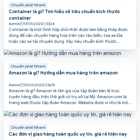
Chuyển phát Nhanh
Container là gì? Tìm hiểu về tiêu chuẩn kích thước
container
Admin
17/01/2020
3324
Container là một hình hộp chữ nhật được làm bằng thép được
dùng để vận chuyển hàng hóa trên các tàu biển, toa xe lửa
hoặc các xe tải chuyên dụng. Vậy tiêu chuẩn kích thước
container như thế nào? Trong bài viết này, Pcspost sẽ cùng các
bạn đi tìm hiểu cụ thể về vấn đề này.
Chuyển phát Nhanh
Amazon là gì? Hướng dẫn mua hàng trên amazon
Admin
10/01/2020
3675
Amazon là gì? Amazon là tên gọi của tập đoàn bán lẻ trực
tuyến hàng đầu trên thế giới có trụ sở tại Mỹ. Amazon.com là
trang web thuộc tập đoàn Amazon. Website được ví như là một
trung tâm thương mại online với đầy đủ các mặt hàng phục vụ
cuộc sống hàng ngày.
Chuyển phát Nhanh
Các đơn vị giao hàng toàn quốc uy tín, giá rẻ hiện nay