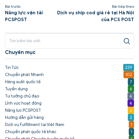
Bài trước
Bài tiếp theo
Năng lực vận tải
Dịch vụ ship cod giá rẻ tại Hà Nội
PCSPOST
của PCS POST
Chuyên mục
Tin Tức
239
Chuyển phát Nhanh
102
Hàng xuất quốc tế
7
Tuyển dụng
6
Tư tưởng chủ đạo
4
Lĩnh vực hoạt động
4
Năng lực PCSPOST
2
Hướng dẫn gửi hàng
2
Dịch vụ Fulfillment tại Việt Nam
1
Chuyển phát quốc tế khác
1
Chuyển phát Chuyên tuyến quốc tế
1