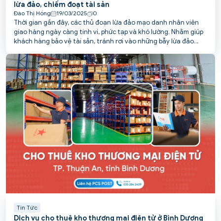
lừa đảo, chiếm đoạt tài sản
Đào Thị Hồng
19/03/2025
0
Thời gian gần đây, các thủ đoạn lừa đảo mạo danh nhân viên
giao hàng ngày càng tinh vi, phức tạp và khó lường. Nhằm giúp
khách hàng bảo vệ tài sản, tránh rơi vào những bẫy lừa đảo
tinh vi này, PCS POST tổng hợp các chiêu thức phổ biến và đưa
ra khuyến cáo cụ thể.
Tin Tức
Dịch vụ cho thuê kho thương mại điện tử ở Bình Dương