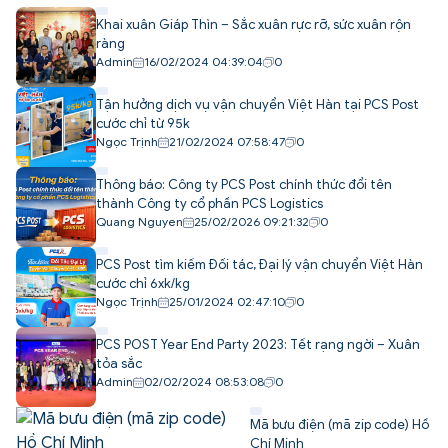
Khai xuân Giáp Thìn – Sắc xuân rực rỡ, sức xuân rộn
ràng
Admin
16/02/2024 04:39:04
0
Tận hưởng dịch vụ vận chuyển Việt Hàn tại PCS Post
cước chỉ từ 95k
Ngọc Trịnh
21/02/2024 07:58:47
0
Thông báo: Công ty PCS Post chính thức đổi tên
thành Công ty cổ phần PCS Logistics
Quang Nguyen
25/02/2026 09:21:32
0
PCS Post tìm kiếm Đối tác, Đại lý vận chuyển Việt Hàn
cước chỉ 6xk/kg
Ngọc Trịnh
25/01/2024 02:47:10
0
PCS POST Year End Party 2023: Tết rạng ngời – Xuân
tỏa sắc
Admin
02/02/2024 08:53:08
0
Mã bưu điện (mã zip code) Hồ
Chí Minh