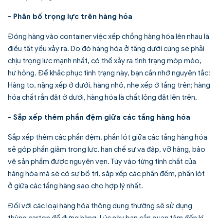
- Phân bố trọng lực trên hàng hóa
Đóng hàng vào container việc xếp chồng hàng hóa lên nhau là
điều tất yếu xảy ra. Do đó hàng hóa ở tầng dưới cùng sẽ phải
chịu trọng lực mạnh nhất, có thể xảy ra tình trạng móp méo,
hư hỏng. Để khắc phục tình trạng này, bạn cần nhớ nguyên tắc:
Hàng to, nặng xếp ở dưới, hàng nhỏ, nhẹ xếp ở tầng trên; hàng
hóa chất rắn đặt ở dưới, hàng hóa là chất lỏng đặt lên trên.
- Sắp xếp thêm phần đệm giữa các tầng hàng hóa
Sắp xếp thêm các phần đệm, phần lót giữa các tầng hàng hóa
sẽ góp phần giảm trọng lực, hạn chế sự va đập, vỡ hàng, bảo
vệ sản phẩm được nguyên vẹn. Tùy vào từng tính chất của
hàng hóa mà sẽ có sự bố trí, sắp xếp các phần đềm, phần lót
ở giữa các tầng hàng sao cho hợp lý nhất.
Đối với các loại hàng hóa thông dụng thường sẽ sử dụng
thùng carton để đựng hàng. Lúc này bạn cần quan tâm đến kí