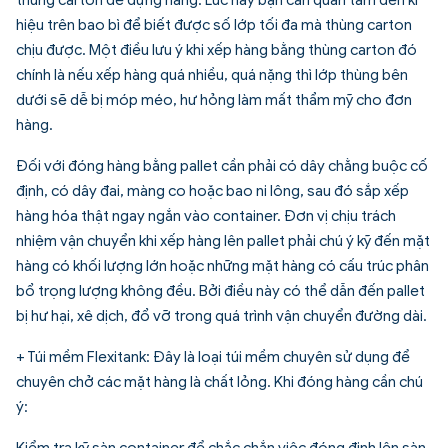
hiệu trên bao bì để biết được số lớp tối đa mà thùng carton
chịu được. Một điều lưu ý khi xếp hàng bằng thùng carton đó
chính là nếu xếp hàng quá nhiều, quá nặng thì lớp thùng bên
dưới sẽ dễ bị móp méo, hư hỏng làm mất thẩm mỹ cho đơn
hàng.
Đối với đóng hàng bằng pallet cần phải có dây chằng buộc cố
định, có dây đai, màng co hoặc bao ni lông, sau đó sắp xếp
hàng hóa thật ngay ngắn vào container. Đơn vị chịu trách
nhiệm vận chuyển khi xếp hàng lên pallet phải chú ý kỹ đến mặt
hàng có khối lượng lớn hoặc những mặt hàng có cấu trúc phân
bổ trọng lượng không đều. Bởi điều này có thể dẫn đến pallet
bị hư hại, xê dịch, đổ vỡ trong quá trình vận chuyển đường dài.
+ Túi mềm Flexitank: Đây là loại túi mềm chuyên sử dụng để
chuyên chở các mặt hàng là chất lỏng. Khi đóng hàng cần chú
ý:
Kiểm tra kỹ sàn container để chắc chắn việc đóng đinh lên sàn