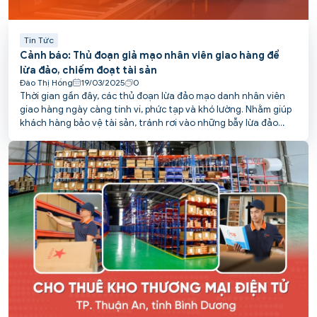
Tin Tức
Cảnh báo: Thủ đoạn giả mạo nhân viên giao hàng để
lừa đảo, chiếm đoạt tài sản
Đào Thị Hồng
19/03/2025
0
Thời gian gần đây, các thủ đoạn lừa đảo mạo danh nhân viên
giao hàng ngày càng tinh vi, phức tạp và khó lường. Nhằm giúp
khách hàng bảo vệ tài sản, tránh rơi vào những bẫy lừa đảo
tinh vi này, PCS POST tổng hợp các chiêu thức phổ biến và đưa
ra khuyến cáo cụ thể.