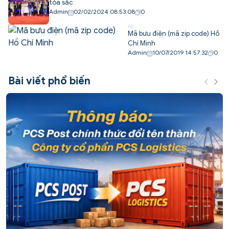
tỏa sắc
Admin
02/02/2024 08:53:08
0
Mã bưu điện (mã zip code) Hồ
Chí Minh
Admin
10/07/2019 14:57:32
0
Bài viết phổ biến