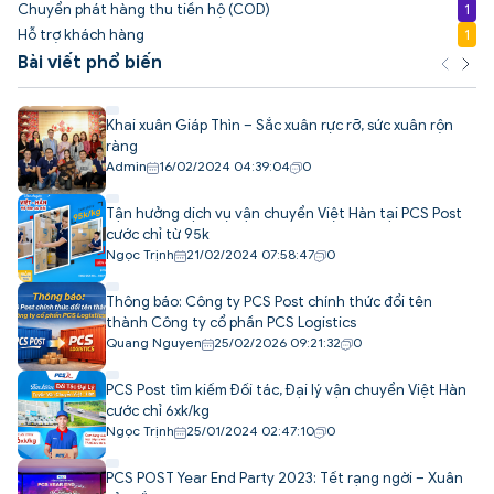
Chuyển phát hàng thu tiền hộ (COD)
1
Hỗ trợ khách hàng
1
Bài viết phổ biến
Khai xuân Giáp Thìn – Sắc xuân rực rỡ, sức xuân rộn
ràng
Admin
16/02/2024 04:39:04
0
Tận hưởng dịch vụ vận chuyển Việt Hàn tại PCS Post
cước chỉ từ 95k
Ngọc Trịnh
21/02/2024 07:58:47
0
Thông báo: Công ty PCS Post chính thức đổi tên
thành Công ty cổ phần PCS Logistics
Quang Nguyen
25/02/2026 09:21:32
0
PCS Post tìm kiếm Đối tác, Đại lý vận chuyển Việt Hàn
cước chỉ 6xk/kg
Ngọc Trịnh
25/01/2024 02:47:10
0
PCS POST Year End Party 2023: Tết rạng ngời – Xuân