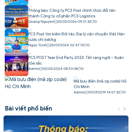
Thông báo: Công ty PCS Post chính thức đổi tên
thành Công ty cổ phần PCS Logistics
Quang Nguyen
25/02/2026 09:21:32
0
PCS Post tìm kiếm Đối tác, Đại lý vận chuyển Việt Hàn
cước chỉ 6xk/kg
Ngọc Trịnh
25/01/2024 02:47:10
0
PCS POST Year End Party 2023: Tết rạng ngời – Xuân
tỏa sắc
Admin
02/02/2024 08:53:08
0
Mã bưu điện (mã zip code) Hồ
Chí Minh
Admin
10/07/2019 14:57:32
0
Bài viết phổ biến