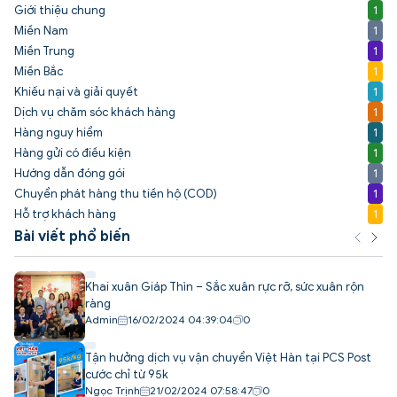
Giới thiệu chung
1
Miền Nam
1
Miền Trung
1
Miền Bắc
1
Khiếu nại và giải quyết
1
Dịch vụ chăm sóc khách hàng
1
Hàng nguy hiểm
1
Hàng gửi có điều kiện
1
Hướng dẫn đóng gói
1
Chuyển phát hàng thu tiền hộ (COD)
1
Hỗ trợ khách hàng
1
Bài viết phổ biến
Khai xuân Giáp Thìn – Sắc xuân rực rỡ, sức xuân rộn
ràng
Admin
16/02/2024 04:39:04
0
Tận hưởng dịch vụ vận chuyển Việt Hàn tại PCS Post
cước chỉ từ 95k
Ngọc Trịnh
21/02/2024 07:58:47
0