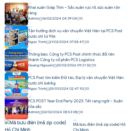
Khai xuân Giáp Thìn – Sắc xuân rực rỡ, sức xuân rộn
ràng
Admin
16/02/2024 04:39:04
0
Tận hưởng dịch vụ vận chuyển Việt Hàn tại PCS Post
cước chỉ từ 95k
Ngọc Trịnh
21/02/2024 07:58:47
0
Thông báo: Công ty PCS Post chính thức đổi tên
thành Công ty cổ phần PCS Logistics
Quang Nguyen
25/02/2026 09:21:32
0
PCS Post tìm kiếm Đối tác, Đại lý vận chuyển Việt Hàn
cước chỉ 6xk/kg
Ngọc Trịnh
25/01/2024 02:47:10
0
PCS POST Year End Party 2023: Tết rạng ngời – Xuân
tỏa sắc
Admin
02/02/2024 08:53:08
0
Mã bưu điện (mã zip code) Hồ
Chí Minh