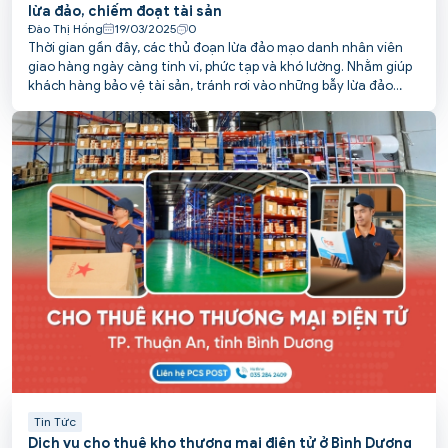
lừa đảo, chiếm đoạt tài sản
Đào Thị Hồng
19/03/2025
0
Thời gian gần đây, các thủ đoạn lừa đảo mạo danh nhân viên
giao hàng ngày càng tinh vi, phức tạp và khó lường. Nhằm giúp
khách hàng bảo vệ tài sản, tránh rơi vào những bẫy lừa đảo
tinh vi này, PCS POST tổng hợp các chiêu thức phổ biến và đưa
ra khuyến cáo cụ thể.
Tin Tức
Dịch vụ cho thuê kho thương mại điện tử ở Bình Dương