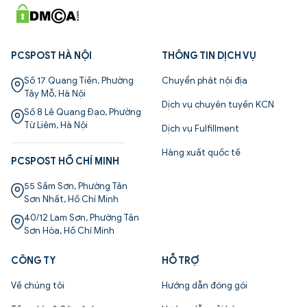
PCSPOST HÀ NỘI
THÔNG TIN DỊCH VỤ
Số 17 Quang Tiến, Phường
Chuyển phát nội địa
Tây Mỗ, Hà Nội
Dịch vụ chuyên tuyến KCN
Số 8 Lê Quang Đạo, Phường
Từ Liêm, Hà Nội
Dịch vụ Fulfillment
Hàng xuất quốc tế
PCSPOST HỒ CHÍ MINH
55 Sầm Sơn, Phường Tân
Sơn Nhất, Hồ Chí Minh
40/12 Lam Sơn, Phường Tân
Sơn Hòa, Hồ Chí Minh
CÔNG TY
HỖ TRỢ
Về chúng tôi
Hướng dẫn đóng gói