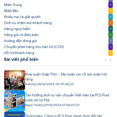
Miền Trung
1
Miền Bắc
1
Khiếu nại và giải quyết
1
Dịch vụ chăm sóc khách hàng
1
Hàng nguy hiểm
1
Hàng gửi có điều kiện
1
Hướng dẫn đóng gói
1
Chuyển phát hàng thu tiền hộ (COD)
1
Hỗ trợ khách hàng
1
Bài viết phổ biến
Khai xuân Giáp Thìn – Sắc xuân rực rỡ, sức xuân rộn
ràng
Admin
16/02/2024 04:39:04
0
Tận hưởng dịch vụ vận chuyển Việt Hàn tại PCS Post
cước chỉ từ 95k
Ngọc Trịnh
21/02/2024 07:58:47
0
Thông báo: Công ty PCS Post chính thức đổi tên