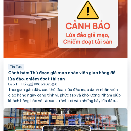
Tin Tức
Cảnh báo: Thủ đoạn giả mạo nhân viên giao hàng để
lừa đảo, chiếm đoạt tài sản
Đào Thị Hồng
19/03/2025
0
Thời gian gần đây, các thủ đoạn lừa đảo mạo danh nhân viên
giao hàng ngày càng tinh vi, phức tạp và khó lường. Nhằm giúp
khách hàng bảo vệ tài sản, tránh rơi vào những bẫy lừa đảo
tinh vi này, PCS POST tổng hợp các chiêu thức phổ biến và đưa
ra khuyến cáo cụ thể.