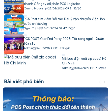
thành Công ty cổ phần PCS Logistics
Quang Nguyen
25/02/2026 09:21:32
0
PCS Post tìm kiếm Đối tác, Đại lý vận chuyển Việt Hàn
cước chỉ 6xk/kg
Ngọc Trịnh
25/01/2024 02:47:10
0
PCS POST Year End Party 2023: Tết rạng ngời – Xuân
tỏa sắc
Admin
02/02/2024 08:53:08
0
Mã bưu điện (mã zip code) Hồ
Chí Minh
Admin
10/07/2019 14:57:32
0
Bài viết phổ biến