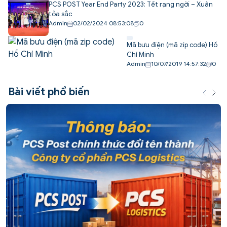
PCS POST Year End Party 2023: Tết rạng ngời – Xuân
tỏa sắc
Admin
02/02/2024 08:53:08
0
Mã bưu điện (mã zip code) Hồ
Chí Minh
Admin
10/07/2019 14:57:32
0
Bài viết phổ biến