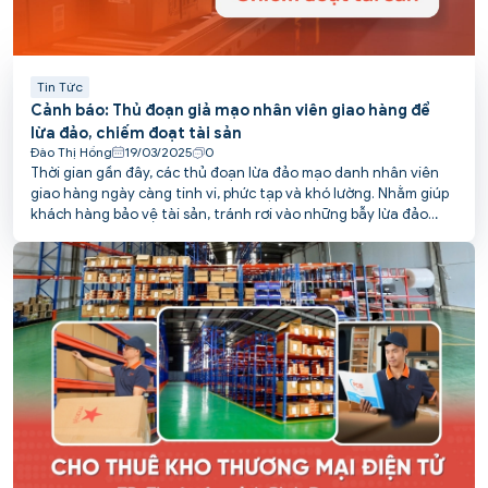
Tin Tức
Cảnh báo: Thủ đoạn giả mạo nhân viên giao hàng để
lừa đảo, chiếm đoạt tài sản
Đào Thị Hồng
19/03/2025
0
Thời gian gần đây, các thủ đoạn lừa đảo mạo danh nhân viên
giao hàng ngày càng tinh vi, phức tạp và khó lường. Nhằm giúp
khách hàng bảo vệ tài sản, tránh rơi vào những bẫy lừa đảo
tinh vi này, PCS POST tổng hợp các chiêu thức phổ biến và đưa
ra khuyến cáo cụ thể.