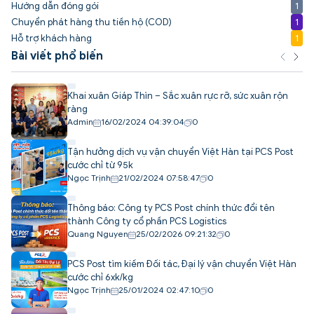
Hướng dẫn đóng gói
1
Chuyển phát hàng thu tiền hộ (COD)
1
Hỗ trợ khách hàng
1
Bài viết phổ biến
Khai xuân Giáp Thìn – Sắc xuân rực rỡ, sức xuân rộn
ràng
Admin
16/02/2024 04:39:04
0
Tận hưởng dịch vụ vận chuyển Việt Hàn tại PCS Post
cước chỉ từ 95k
Ngọc Trịnh
21/02/2024 07:58:47
0
Thông báo: Công ty PCS Post chính thức đổi tên
thành Công ty cổ phần PCS Logistics
Quang Nguyen
25/02/2026 09:21:32
0
PCS Post tìm kiếm Đối tác, Đại lý vận chuyển Việt Hàn
cước chỉ 6xk/kg
Ngọc Trịnh
25/01/2024 02:47:10
0