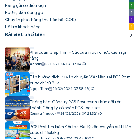
Hàng gửi có điều kiện
1
Hướng dẫn đóng gói
1
Chuyển phát hàng thu tiền hộ (COD)
1
Hỗ trợ khách hàng
1
Bài viết phổ biến
Khai xuân Giáp Thìn – Sắc xuân rực rỡ, sức xuân rộn
ràng
Admin
16/02/2024 04:39:04
0
Tận hưởng dịch vụ vận chuyển Việt Hàn tại PCS Post
cước chỉ từ 95k
Ngọc Trịnh
21/02/2024 07:58:47
0
Thông báo: Công ty PCS Post chính thức đổi tên
thành Công ty cổ phần PCS Logistics
Quang Nguyen
25/02/2026 09:21:32
0
PCS Post tìm kiếm Đối tác, Đại lý vận chuyển Việt Hàn
cước chỉ 6xk/kg
Ngọc Trịnh
25/01/2024 02:47:10
0