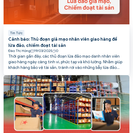
Tin Tức
Cảnh báo: Thủ đoạn giả mạo nhân viên giao hàng để
lừa đảo, chiếm đoạt tài sản
Đào Thị Hồng
19/03/2025
0
Thời gian gần đây, các thủ đoạn lừa đảo mạo danh nhân viên
giao hàng ngày càng tinh vi, phức tạp và khó lường. Nhằm giúp
khách hàng bảo vệ tài sản, tránh rơi vào những bẫy lừa đảo
tinh vi này, PCS POST tổng hợp các chiêu thức phổ biến và đưa
ra khuyến cáo cụ thể.