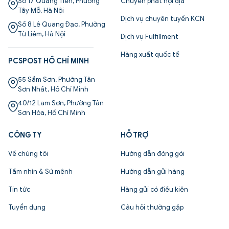
Số 17 Quang Tiến, Phường
Chuyển phát nội địa
Tây Mỗ, Hà Nội
Dịch vụ chuyên tuyến KCN
Số 8 Lê Quang Đạo, Phường
Từ Liêm, Hà Nội
Dịch vụ Fulfillment
Hàng xuất quốc tế
PCSPOST HỒ CHÍ MINH
55 Sầm Sơn, Phường Tân
Sơn Nhất, Hồ Chí Minh
40/12 Lam Sơn, Phường Tân
Sơn Hòa, Hồ Chí Minh
CÔNG TY
HỖ TRỢ
Về chúng tôi
Hướng dẫn đóng gói
Tầm nhìn & Sứ mệnh
Hướng dẫn gửi hàng
Tin tức
Hàng gửi có điều kiện
Tuyển dụng
Câu hỏi thường gặp