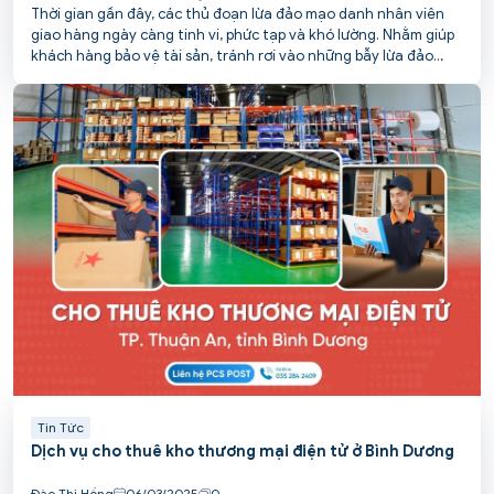
Thời gian gần đây, các thủ đoạn lừa đảo mạo danh nhân viên
giao hàng ngày càng tinh vi, phức tạp và khó lường. Nhằm giúp
khách hàng bảo vệ tài sản, tránh rơi vào những bẫy lừa đảo
tinh vi này, PCS POST tổng hợp các chiêu thức phổ biến và đưa
ra khuyến cáo cụ thể.
Tin Tức
Dịch vụ cho thuê kho thương mại điện tử ở Bình Dương
Đào Thị Hồng
06/03/2025
0