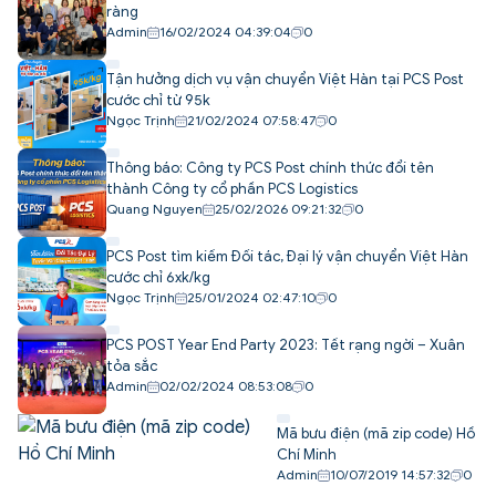
ràng
Admin
16/02/2024 04:39:04
0
Tận hưởng dịch vụ vận chuyển Việt Hàn tại PCS Post
cước chỉ từ 95k
Ngọc Trịnh
21/02/2024 07:58:47
0
Thông báo: Công ty PCS Post chính thức đổi tên
thành Công ty cổ phần PCS Logistics
Quang Nguyen
25/02/2026 09:21:32
0
PCS Post tìm kiếm Đối tác, Đại lý vận chuyển Việt Hàn
cước chỉ 6xk/kg
Ngọc Trịnh
25/01/2024 02:47:10
0
PCS POST Year End Party 2023: Tết rạng ngời – Xuân
tỏa sắc
Admin
02/02/2024 08:53:08
0
Mã bưu điện (mã zip code) Hồ
Chí Minh
Admin
10/07/2019 14:57:32
0