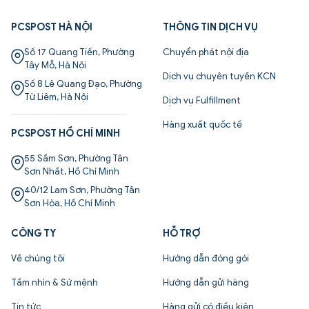
PCSPOST HÀ NỘI
THÔNG TIN DỊCH VỤ
Số 17 Quang Tiến, Phường
Chuyển phát nội địa
Tây Mỗ, Hà Nội
Dịch vụ chuyên tuyến KCN
Số 8 Lê Quang Đạo, Phường
Từ Liêm, Hà Nội
Dịch vụ Fulfillment
Hàng xuất quốc tế
PCSPOST HỒ CHÍ MINH
55 Sầm Sơn, Phường Tân
Sơn Nhất, Hồ Chí Minh
40/12 Lam Sơn, Phường Tân
Sơn Hòa, Hồ Chí Minh
CÔNG TY
HỖ TRỢ
Về chúng tôi
Hướng dẫn đóng gói
Tầm nhìn & Sứ mệnh
Hướng dẫn gửi hàng
Tin tức
Hàng gửi có điều kiện