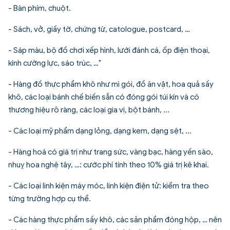
- Bàn phím, chuột.
- Sách, vở, giấy tờ, chứng từ, catologue, postcard, …
- Sáp màu, bộ đồ chơi xếp hình, lưới đánh cá, ốp điện thoại,
kính cường lực, sáo trúc, …"
- Hàng đồ thực phẩm khô như mì gói, đồ ăn vặt, hoa quả sấy
khô, các loại bánh chế biến sẵn có đóng gói túi kín và có
thương hiệu rõ ràng, các loại gia vị, bột bánh, ...
- Các loại mỹ phẩm dạng lỏng, dạng kem, dạng sệt, ...
- Hàng hoá có giá trị như trang sức, vàng bạc, hàng yến sào,
nhuỵ hoa nghệ tây, …: cước phí tính theo 10% giá trị kê khai.
- Các loại linh kiện máy móc, linh kiện điện tử: kiểm tra theo
từng trường hợp cụ thể.
- Các hàng thực phẩm sấy khô, các sản phẩm đóng hộp, … nên