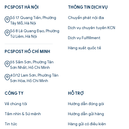
PCSPOST HÀ NỘI
THÔNG TIN DỊCH VỤ
Số 17 Quang Tiến, Phường
Chuyển phát nội địa
Tây Mỗ, Hà Nội
Dịch vụ chuyên tuyến KCN
Số 8 Lê Quang Đạo, Phường
Từ Liêm, Hà Nội
Dịch vụ Fulfillment
Hàng xuất quốc tế
PCSPOST HỒ CHÍ MINH
55 Sầm Sơn, Phường Tân
Sơn Nhất, Hồ Chí Minh
40/12 Lam Sơn, Phường Tân
Sơn Hòa, Hồ Chí Minh
CÔNG TY
HỖ TRỢ
Về chúng tôi
Hướng dẫn đóng gói
Tầm nhìn & Sứ mệnh
Hướng dẫn gửi hàng
Tin tức
Hàng gửi có điều kiện